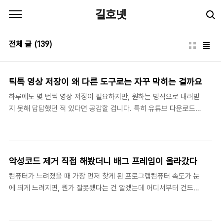
본문 바로가기
길호넷
전체 글
(139)
틱톡 영상 저장이 왜 다른 도구로는 자꾸 막히는 걸까요
하루에도 몇 번씩 영상 저장이 필요하지만, 원하는 방식으로 내려받
지 못해 답답했던 적 있다면 공감할 겁니다. 특히 유튜브 다운로드를
시도하다 막히는 순간, 작업 흐름이 끊기는 게 가장 불편했습니다.요
즘 유튜브 다운로드가 점점 번거로워지는 이유2025년 들어 영상 플
랫폼의 제한이 더 많아지면서, 예전처럼 간단하게 저장하는 방식이
잘 통하지 않습니다. 특히 로그인해야 보이는 콘텐츠나, 특정 환경에
악성코드 제거 직접 해봤더니 배그 프레임이 올라갔다
서만 재생되는 영상은 기존 도구로는 접근 자체가 어려웠습니다. 결
컴퓨터가 느려졌을 때 가장 먼저 찾게 된 프로그램컴퓨터 속도가 눈
국 여러 방법을 번갈아 쓰다 보니, 시간은 더 쓰고 결과는 일정하지
에 띄게 느려지면, 뭔가 잘못됐다는 건 알겠는데 어디서부터 건드려
않은 상황이 반복됐습니다.시크릿 비디오 다운로드를 찾게 된 계기
야 할지 막막할 때가 있다. 윈도우클리너를 처음 쓰게 된 것도 그런
영상 자료를 정리해야 할 일이 많아지면서, 안정적으로 저장할 수 있
상황에서였다. 평소보다 부팅이 두 배는 걸리고, 브라우저 하나 여는
는 방법이 필요했습니다. 단순히 다운로드가 되는 것보다,..